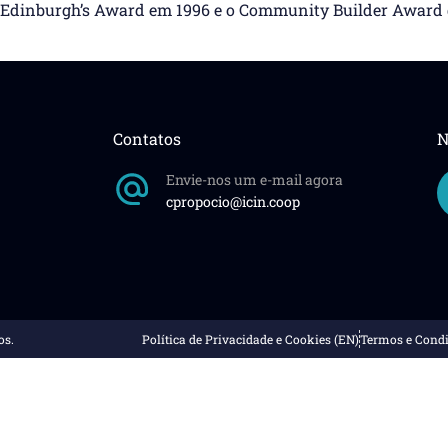
f Edinburgh’s Award em 1996 e o Community Builder Award
Contatos
N
Envie-nos um e-mail agora
cpropocio@icin.coop
os.
Política de Privacidade e Cookies (EN)
Termos e Condi