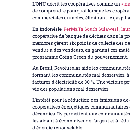
L’ONU décrit les coopératives comme un
« m
de comprendre pourquoi lorsque les coopérat
commerciales durables, éliminant le gaspill
En Indonésie,
PerMaTa
South Sulawesi
,
laur
coopérative de banque de déchets dans la pr
membres gèrent six points de collecte des déc
vendus à des vendeurs, en gardant ces matér
programme Going Green du gouvernement.
Au Brésil, Revolusolar aide les communautés
formant les communautés mal desservies, à l
factures d’électricité de 30 %. Une victoire 
vie des populations mal desservies.
L’intérêt pour la réduction des émissions de g
coopératives énergétiques communautaires qu
décennies. Ils permettent aux communautés lo
les aidant à économiser de l’argent et à réd
d’énergie renouvelable.