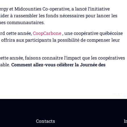
rgy et Midcounties Co-operative, a lancé l’initiative
er à rassembler les fonds nécessaires pour lancer les
ques communautaires.
ard cette année,
CoopCarbone
, une coopérative québécoise
, offrira aux participants la possibilité de compenser leur
cette année, faisons connaitre l’impact que les coopératives
rable.
Comment allez-vous célébrer la Journée des
NEXT
Ateliers GICS : Zoom sur les enjeux et collaboration pour l’action
Contacts
I