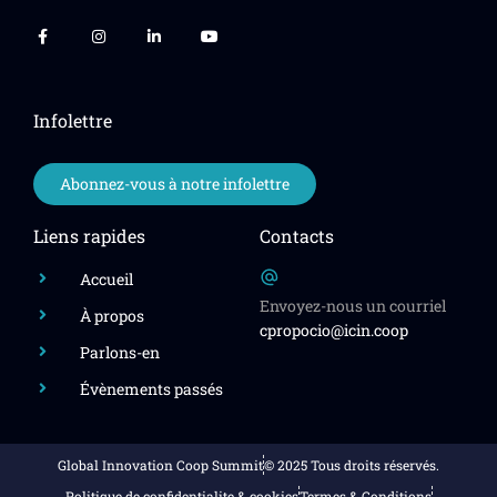
Infolettre
Abonnez-vous à notre infolettre
Liens rapides
Contacts
Accueil
Envoyez-nous un courriel
À propos
cpropocio@icin.coop
Parlons-en
Évènements passés
Global Innovation Coop Summit
© 2025 Tous droits réservés.
Politique de confidentialite & cookies
Termes & Conditions