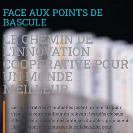
FACE AUX POINTS DE
BASCULE
LE CHEMIN DE
L'INNOVATION
COOPÉRATIVE POUR
UN MONDE
MEILLEUR
Les coopératives et mutuelles jouent un rôle clé pour
créer un avenir meilleur en relevant les défis globaux.
Elles doivent adopter des pratiques durables, promouvoir
l'innovation, et encourager la collaboration pour