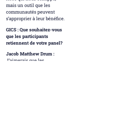
mais un outil que les
communautés peuvent
s’approprier à leur bénéfice.
GICS : Que souhaitez-vous
que les participants
retiennent de votre panel?
Jacob Matthew Drum :
J’aimerais que les
participants retiennent que
la transformation
numérique est une priorité
pour renforcer le
développement et
l’efficacité de nos
coopératives. Bien menée,
elle peut devenir un
formidable levier
d’autonomie et
d’innovation, au bénéfice