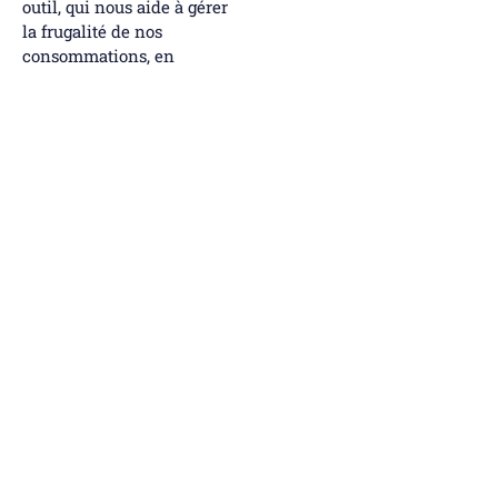
outil, qui nous aide à gérer
la frugalité de nos
consommations, en
optimisant eau énergie ….
De même nous développons
des services d’agriculture
de précisions qui
permettent également la
réduction de l’impact, et
enfin nous développons des
offres à impact positif qui
permettent de d’impacter
les principaux enjeux tels
que climat biodiversité ….
Enfin, qu’est-ce qui
vous inspire le plus
dans l’évolution
actuelle du modèle
coopératif, et quel