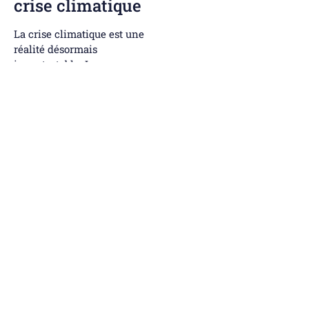
crise climatique
La crise climatique est une
réalité désormais
incontestable. Les
bouleversements qui en
résultent affectent de plus
en plus nos membres et
communautés respectives,
qui appellent à de
nouvelles solutions. De par
leur nature axée sur la
valeur collective, les
entreprises collectives sont
des acteurs incontestables
de l’adoption de pratiques
novatrices plus durables et
d’adaptation à la crise
climatique. Il faut innover,
être des leaders et mener
par l’exemple!